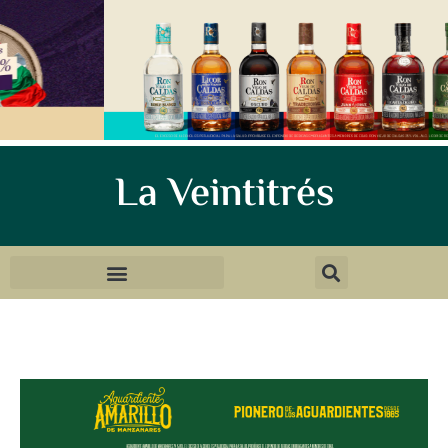
La Veintitrés