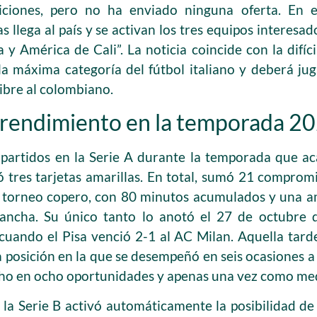
iciones, pero no ha enviado ninguna oferta. En 
 llega al país y se activan los tres equipos interesa
 y América de Cali”. La noticia coincide con la difíci
 máxima categoría del fútbol italiano y deberá jug
ibre al colombiano.
y rendimiento en la temporada 
partidos en la Serie A durante la temporada que aca
 tres tarjetas amarillas. En total, sumó 21 compromi
l torneo copero, con 80 minutos acumulados y una am
ncha. Su único tanto lo anotó el 27 de octubre d
cuando el Pisa venció 2-1 al AC Milan. Aquella tar
a posición en la que se desempeñó en seis ocasiones a 
cho en ocho oportunidades y apenas una vez como me
a la Serie B activó automáticamente la posibilidad d