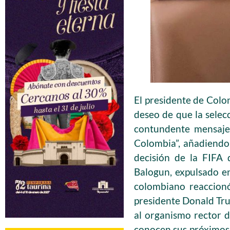
El presidente de Colom
deseo de que la selec
contundente mensaje 
Colombia”, añadiendo 
decisión de la FIFA 
Balogun, expulsado en
colombiano reaccionó
presidente Donald Trum
al organismo rector d
conocen sus próximos r