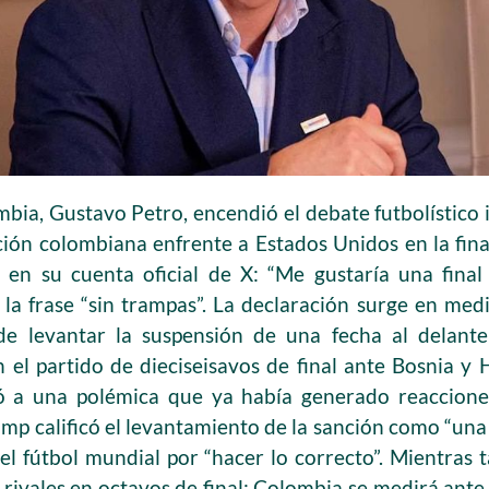
bia, Gustavo Petro, encendió el debate futbolístico 
ción colombiana enfrente a Estados Unidos en la fin
en su cuenta oficial de X: “Me gustaría una final
la frase “sin trampas”. La declaración surge en medi
de levantar la suspensión de una fecha al delant
 el partido de dieciseisavos de final ante Bosnia y
 a una polémica que ya había generado reacciones
p calificó el levantamiento de la sanción como “una 
el fútbol mundial por “hacer lo correcto”. Mientras 
ivales en octavos de final: Colombia se medirá ante S