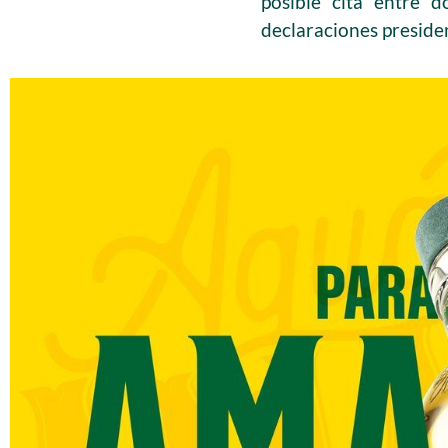
posible cita entre 
declaraciones presiden