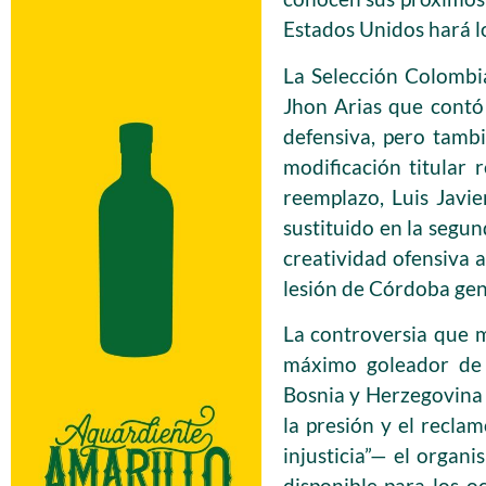
Estados Unidos hará lo
La Selección Colombia
Jhon Arias que contó 
defensiva, pero tamb
modificación titular 
reemplazo, Luis Javie
sustituido en la segun
creatividad ofensiva 
lesión de Córdoba gen
La controversia que 
máximo goleador de l
Bosnia y Herzegovina 
la presión y el recla
injusticia”— el organ
disponible para los oc