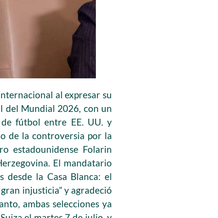
internacional al expresar su
al del Mundial 2026, con un
 de fútbol entre EE. UU. y
o de la controversia por la
ero estadounidense Folarin
 Herzegovina. El mandatario
 desde la Casa Blanca: el
gran injusticia” y agradeció
tanto, ambas selecciones ya
uiza el martes 7 de julio, y