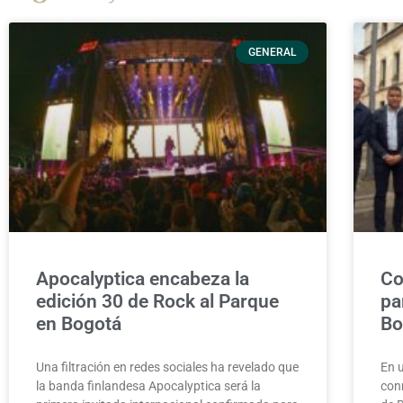
GENERAL
Apocalyptica encabeza la
Co
edición 30 de Rock al Parque
pa
en Bogotá
Bo
Una filtración en redes sociales ha revelado que
En 
la banda finlandesa Apocalyptica será la
con