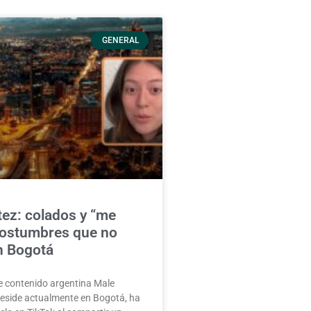
GENERAL
ez: colados y “me
costumbres que no
n Bogotá
e contenido argentina Male
reside actualmente en Bogotá, ha