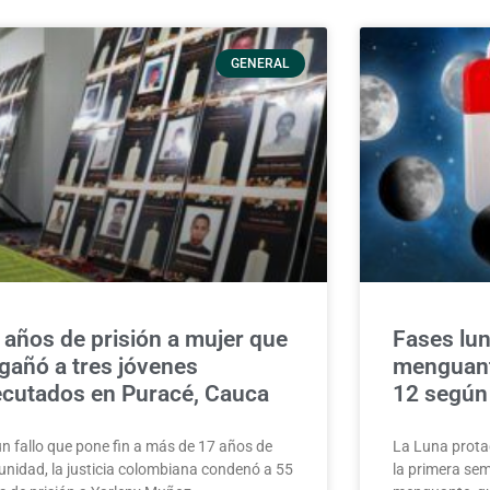
GENERAL
 años de prisión a mujer que
Fases lun
gañó a tres jóvenes
menguante
ecutados en Puracé, Cauca
12 según
un fallo que pone fin a más de 17 años de
La Luna prota
unidad, la justicia colombiana condenó a 55
la primera sem