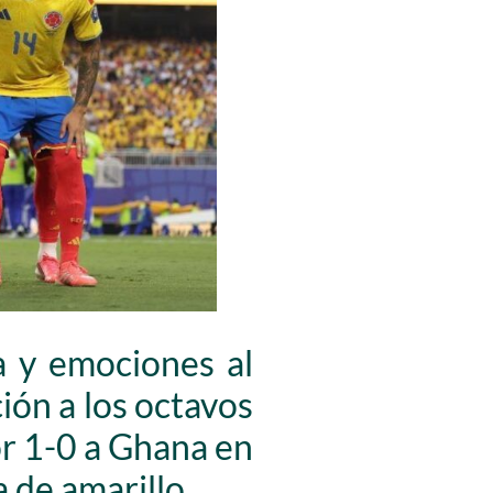
a y emociones al
ción a los octavos
or 1-0 a Ghana en
a de amarillo