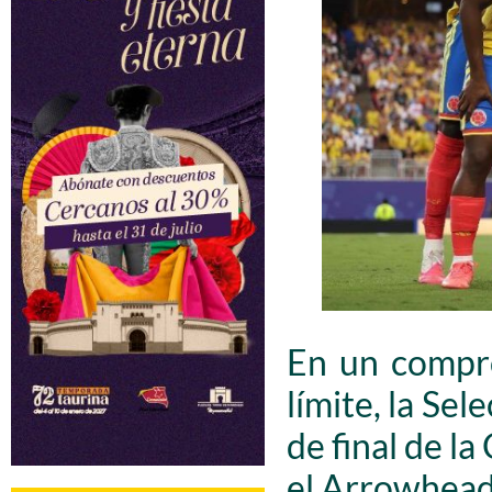
En un compro
límite, la Sel
de final de l
el Arrowhead