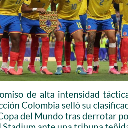
miso de alta intensidad táctic
ección Colombia selló su clasifica
a Copa del Mundo tras derrotar p
 Stadium ante una tribuna teñid